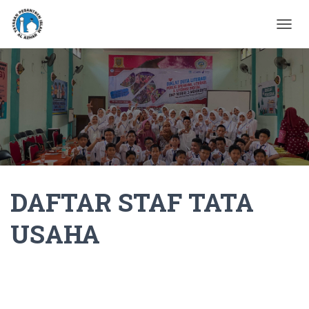
T
O
G
G
L
E
N
A
V
I
G
A
DAFTAR STAF TATA
T
I
O
USAHA
N